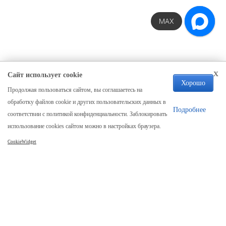
WhatsApp
MAX
x
Сайт использует cookie
Хорошо
Продолжая пользоваться сайтом, вы соглашаетесь на
Компания
обработку файлов cookie и других пользовательских данных в
О нас
Подробнее
соответствии с политикой конфиденциальности. Заблокировать
Отзывы
использование cookies сайтом можно в настройках браузера.
Реквизиты
CookieWidget
Карта сайта
Каталог
Столы
Столы из слэба
Стол река